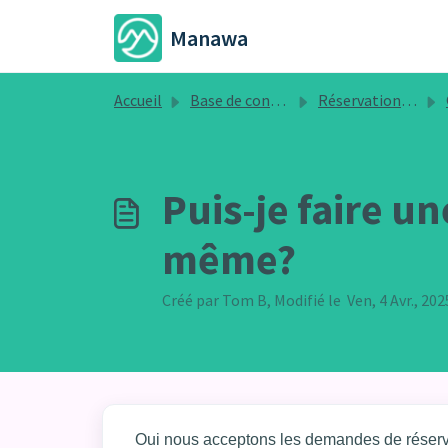
Passer au contenu principal
Manawa
Accueil
Base de connaissances
Réservation d'activités
Puis-je faire u
même?
Créé par Tom B, Modifié le Ven, 4 Avr., 20
Oui nous acceptons les demandes de réserva